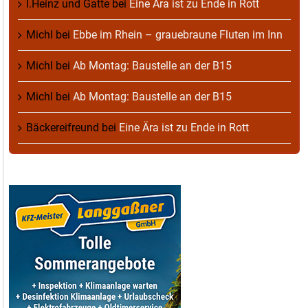
I.Heinz und Gatte
bei
Eine Ära ist zu Ende in Rott
Michl
bei
Ebbe im Rhein – grauebraune Fluten im Inn
Michl
bei
Ab Montag: Baustelle an der B15
Michl
bei
Ab Montag: Baustelle an der B15
Bäckereifreund
bei
Eine Ära ist zu Ende in Rott