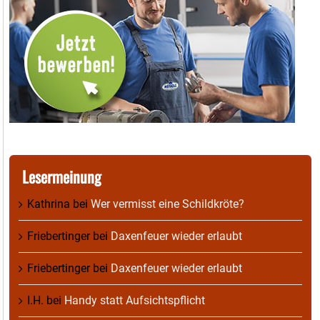
Lesermeinung
Kathrina
bei
Wer vermisst eine Schildkröte?
Friebertinger
bei
Daxenfeuer wieder erlaubt
Friebertinger
bei
Daxenfeuer wieder erlaubt
I.H.
bei
Handy statt Aufsichtspflicht