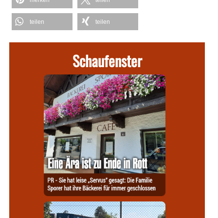
merken
teilen
teilen
teilen
Schaufenster