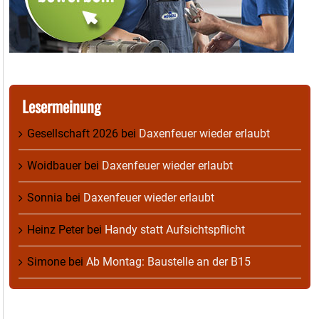
Lesermeinung
Gesellschaft 2026
bei
Daxenfeuer wieder erlaubt
Woidbauer
bei
Daxenfeuer wieder erlaubt
Sonnia
bei
Daxenfeuer wieder erlaubt
Heinz Peter
bei
Handy statt Aufsichtspflicht
Simone
bei
Ab Montag: Baustelle an der B15