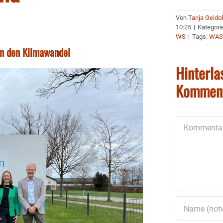
Von
Tanja Geido
10:25
|
Kategori
WS
|
Tags:
WAS
en den Klimawandel
Hinterla
Kommen
Kommentar