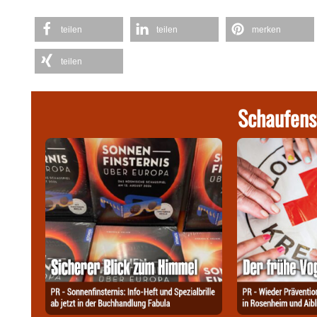
teilen
teilen
merken
teilen
Schaufens