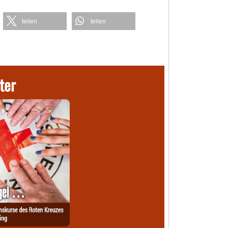
teilen
teilen
ter