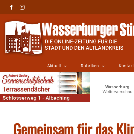
Skip
Facebook
Instagram
to
content
Aktuell
Rubriken
Kontakt
Gemeinsam für das Kl