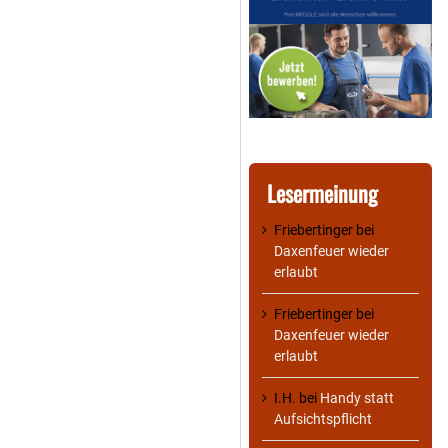
Lesermeinung
Friebertinger
bei
Daxenfeuer wieder
erlaubt
Friebertinger
bei
Daxenfeuer wieder
erlaubt
I.H.
bei
Handy statt
Aufsichtspflicht