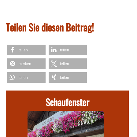
Teilen Sie diesen Beitrag!
teilen
teilen
merken
teilen
teilen
teilen
Schaufenster