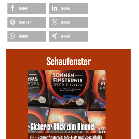
teilen
teilen
merken
teilen
teilen
teilen
Schaufenster