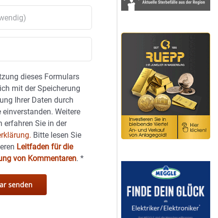
tzung dieses Formulars
sich mit der Speicherung
ung Ihrer Daten durch
 einverstanden. Weitere
 erfahren Sie in der
rklärung.
Bitte lesen Sie
seren
Leitfaden für die
hung von Kommentaren
.
*