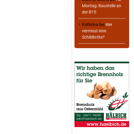
Montag: Baustelle an
der B15
Kathrina
bei
Wer
vermisst eine
Schildkröte?