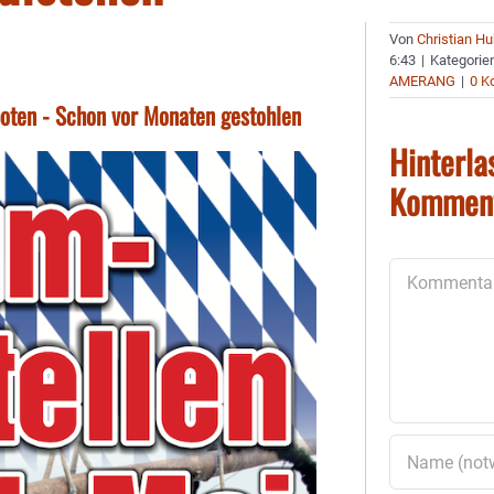
Von
Christian H
6:43
|
Kategorie
AMERANG
|
0 K
boten - Schon vor Monaten gestohlen
Hinterla
Kommen
Kommentar