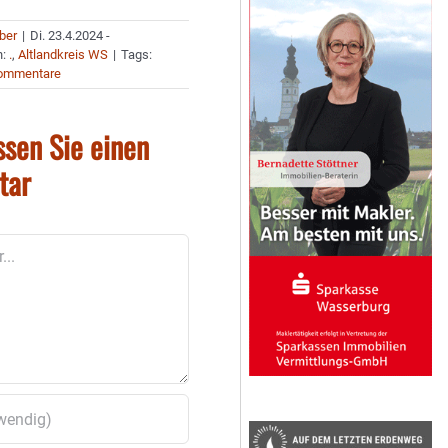
uber
|
Di. 23.4.2024 -
n:
.
,
Altlandkreis WS
|
Tags:
ommentare
ssen Sie einen
tar