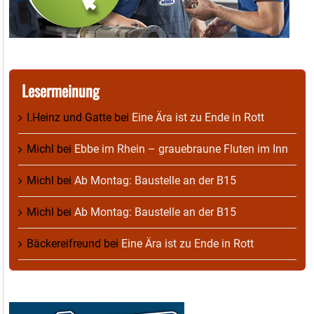
Lesermeinung
I.Heinz und Gatte
bei
Eine Ära ist zu Ende in Rott
Michl
bei
Ebbe im Rhein – grauebraune Fluten im Inn
Michl
bei
Ab Montag: Baustelle an der B15
Michl
bei
Ab Montag: Baustelle an der B15
Bäckereifreund
bei
Eine Ära ist zu Ende in Rott