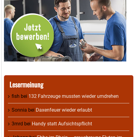
Lesermeinung
fish
bei
132 Fahrzeuge mussten wieder umdrehen
Sonnia
bei
Daxenfeuer wieder erlaubt
3mrd
bei
Handy statt Aufsichtspflicht