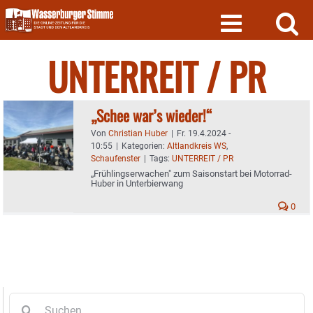
Skip
to
content
UNTERREIT / PR
„Schee war’s wieder!“
Von
Christian Huber
|
Fr. 19.4.2024 -
10:55
|
Kategorien:
Altlandkreis WS
,
Schaufenster
|
Tags:
UNTERREIT / PR
„Frühlingserwachen" zum Saisonstart bei Motorrad-
Huber in Unterbierwang
0
Suche