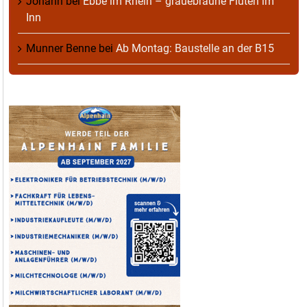
Johann
bei
Ebbe im Rhein – grauebraune Fluten im
Inn
Munner Benne
bei
Ab Montag: Baustelle an der B15