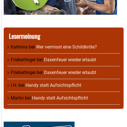
Lesermeinung
Kathrina
bei
Wer vermisst eine Schildkröte?
Friebertinger
bei
Daxenfeuer wieder erlaubt
Friebertinger
bei
Daxenfeuer wieder erlaubt
I.H.
bei
Handy statt Aufsichtspflicht
Martin
bei
Handy statt Aufsichtspflicht