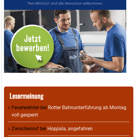
Lesermeinung
Feuerwehrler
bei
Rotter Bahnunterführung ab Montag
voll gesperrt
Zwischenruf
bei
Hoppala, angefahren