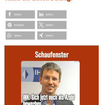
teilen
teilen
merken
teilen
teilen
teilen
Schaufenster