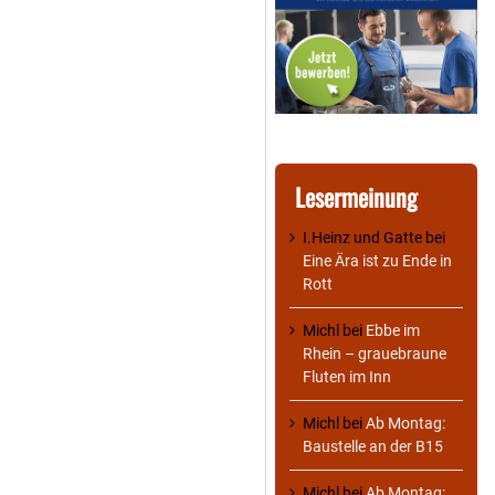
Lesermeinung
I.Heinz und Gatte
bei
Eine Ära ist zu Ende in
Rott
Michl
bei
Ebbe im
Rhein – grauebraune
Fluten im Inn
Michl
bei
Ab Montag:
Baustelle an der B15
Michl
bei
Ab Montag: