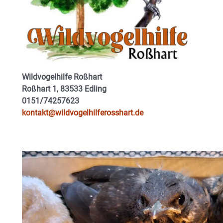
Wildvogelhilfe Roßhart
Roßhart 1, 83533 Edling
0151/74257623
kontakt@wildvogelhilferosshart.de