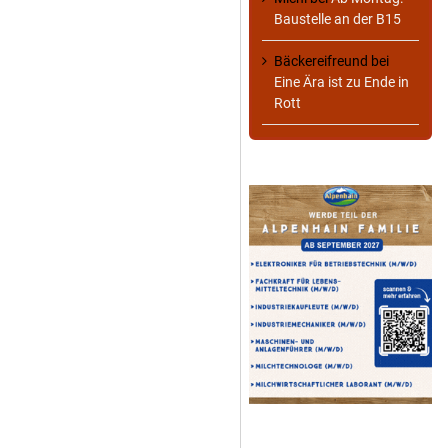
Baustelle an der B15
Bäckereifreund
bei
Eine Ära ist zu Ende in
Rott