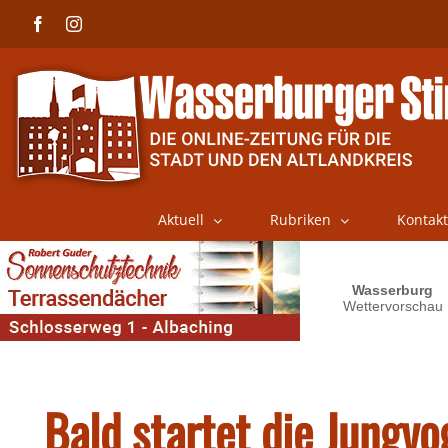
Skip
Facebook
Instagram
to
content
Aktuell
Rubriken
Kontakt
Bald startet die Jungvo