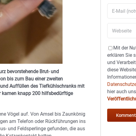
Mit der Nu
erklären Sie 
und Verarbeit
diese Website
kurz bevorstehende Brut- und
Informationen
ion bis zum Bau einer zweiten
Datenschutze
 und Auffüllen des Tiefkühlschranks mit
hier auch un
ahr kamen knapp 200 hilfsbedürftige
Veröffentlic
sene Vögel auf. Von Amsel bis Zaunkönig
ungen am Telefon oder Rückführungen ins
us- und Feldsperlinge gefunden, die aus
ie Katzenkontakt hatten.