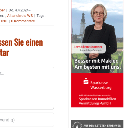
uber
|
Do. 4.4.2024 -
en:
.
,
Altlandkreis WS
|
Tags:
LING
|
0 Kommentare
ssen Sie einen
tar