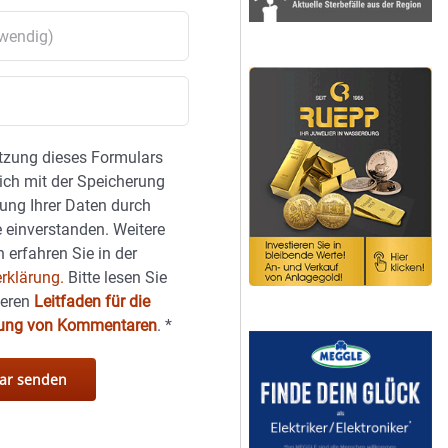
tzung dieses Formulars
sich mit der Speicherung
ung Ihrer Daten durch
 einverstanden. Weitere
 erfahren Sie in der
rklärung.
Bitte lesen Sie
seren
Leitfaden für die
hung von Kommentaren
.
*