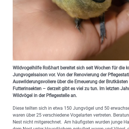
Wildvogelhilfe Roßhart bereitet sich seit Wochen für die 
Jungvogelsaison vor. Von der Renovierung der Pflegestat
Auswilderungsvoliere über die Erneuerung der Brutkästen
Futterinsekten – derzeit gibt es viel zu tun. Im letzten J
Wildvögel in der Pflegestelle an.
Diese teilten sich in etwa 150 Jungvögel und 50 erwach
waren über 25 verschiedene Vogelarten vertreten. Berat
Nest nicht mitgerechnet. Am häufigsten wurden junge Ha
dem Nest unter Hausdächern gekullert waren und Vögel, d