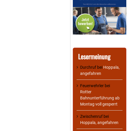
Lesermeinung
Durchruf
bei
Hoppala,
angefahren
Feuerwehrler
bei
Rotter
Bahnunterführung ab
Montag voll gesperrt
Zwischenruf
bei
Hoppala, angefahren