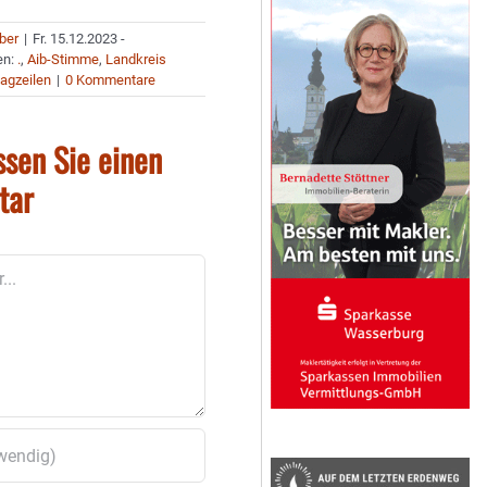
uber
|
Fr. 15.12.2023 -
en:
.
,
Aib-Stimme
,
Landkreis
agzeilen
|
0 Kommentare
ssen Sie einen
tar