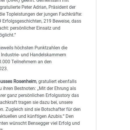
mer (DIHK) geehrt. Gemeinsam mit
atulierte Peter Adrian, Präsident der
ie Topleistungen der jungen Fachkräfte:
9 Erfolgsgeschichten, 219 Beweise, dass
cht: persönlicher Einsatz und
̈glicht.“
jeweils höchsten Punktzahlen die
n Industrie- und Handelskammern
0.000 Teilnehmern an den
023.
chusses Rosenheim
, gratuliert ebenfalls
ihren Bestnoten: „Mit der Ehrung als
rer ganz persönlichen Erfolgsstory das
achkraft tragen sie dazu bei, unsere
n. Zugleich sind sie Botschafter für den
 aktuellen und künftigen Azubis.“ Den
ten wünscht Bensegger viel Erfolg und