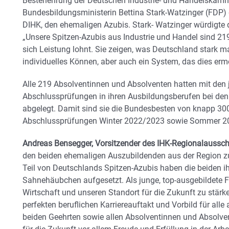
Bestenehrung der Deutschen Industrie- und Handelskam
Bundesbildungsministerin Bettina Stark-Watzinger (FDP) gr
DIHK, den ehemaligen Azubis. Stark- Watzinger würdigte d
„Unsere Spitzen-Azubis aus Industrie und Handel sind 21
sich Leistung lohnt. Sie zeigen, was Deutschland stark ma
individuelles Können, aber auch ein System, das dies ermo
Alle 219 Absolventinnen und Absolventen hatten mit den 
Abschlussprüfungen in ihren Ausbildungsberufen bei de
abgelegt. Damit sind sie die Bundesbesten von knapp 30
Abschlussprüfungen Winter 2022/2023 sowie Sommer 2
Andreas Bensegger, Vorsitzender des IHK-Regionalauss
den beiden ehemaligen Auszubildenden aus der Region zu 
Teil von Deutschlands Spitzen-Azubis haben die beiden ih
Sahnehäubchen aufgesetzt. Als junge, top-ausgebildete F
Wirtschaft und unseren Standort für die Zukunft zu stärke
perfekten beruflichen Karriereauftakt und Vorbild für alle
beiden Geehrten sowie allen Absolventinnen und Absolven