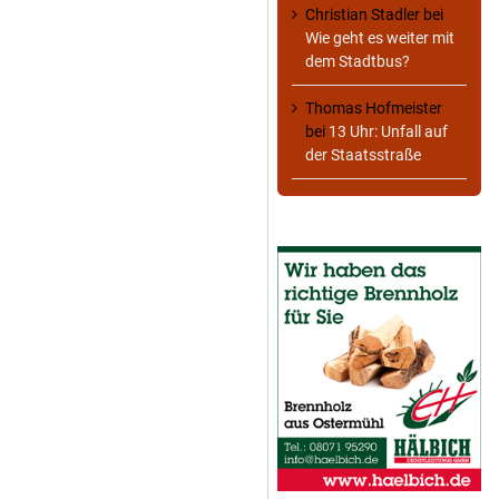
Christian Stadler
bei
Wie geht es weiter mit
dem Stadtbus?
Thomas Hofmeister
bei
13 Uhr: Unfall auf
der Staatsstraße