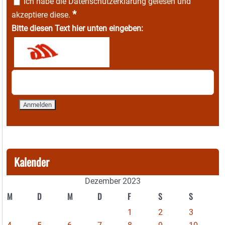
Ich habe die
Datenschutzerklärung
gelesen und
*
akzeptiere diese.
Bitte diesen Text hier unten eingeben:
Kalender
Dezember 2023
M
D
M
D
F
S
S
1
2
3