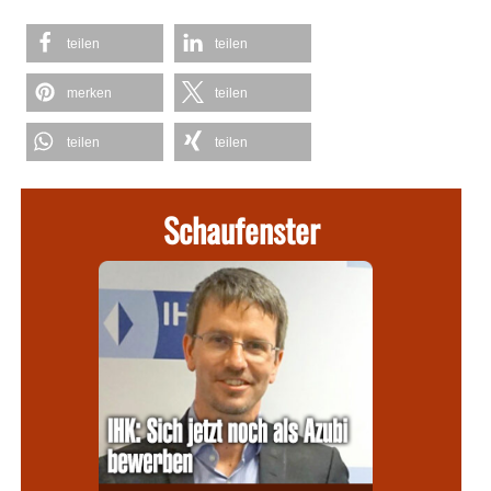
teilen
teilen
merken
teilen
teilen
teilen
Schaufenster