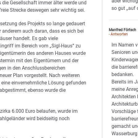
aber wichtig
 die Gesellschaft immer älter werde und
so gut „auf 
efreie Strecke deswegen sehr wichtig sei.
setzung des Projekts so lange gedauert
Manfred Förtsch
er anderem auch daran, dass es sich bei
- Antworten
user handelt. Es gab viele
Im Namen vo
ingriff im Bereich vom „Sigl-Haus“ zu
Senioren un
 Eigentümerin des anderen Hauses wurde
Kinderwagen
termin mit den Eigentümern und der
die barrier
ngen in den Anschlussbereichen
bedanken.
euer Plan vorgestellt. Nach weiteren
Bereits im 
 eine einvernehmliche Lösung gefunden
meine Anreg
 abgestimmt, ebenso wurde die
Architekte
Architektur
irka 6.000 Euro belaufen, wurde im
Vorschläge 
ahlgeländer wird beidseitig noch
barrierefre
gemacht und
Wasserburg a