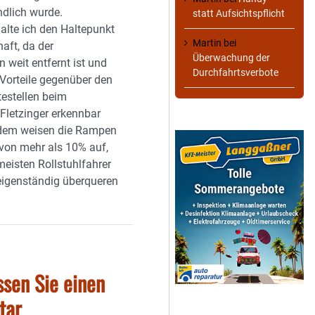
ndlich wurde.
statt Aufsichtspflicht
alte ich den Haltepunkt
Martin
bei
haft, da der
Überwachung der
n weit entfernt ist und
Durchfahrtsverbote
 Vorteile gegenüber den
testellen beim
Fletzinger erkennbar
rdem weisen die Rampen
von mehr als 10% auf,
meisten Rollstuhlfahrer
 eigenständig überqueren
ssen Sie einen
tar