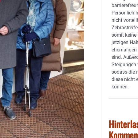
barrierefreu
Persönlich h
nicht vorteil
Zebrastreife
somit keine
jetzigen Hal
ehemaligen 
sind. Auße
Steigungen 
sodass die 
diese nicht
können.
Hinterla
Kommen