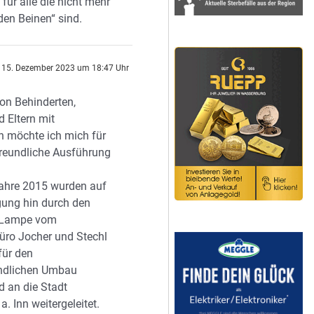
 für alle die nicht mehr
den Beinen“ sind.
15. Dezember 2023 um 18:47 Uhr
n Behinderten,
d Eltern mit
 möchte ich mich für
efreundliche Ausführung
Jahre 2015 wurden auf
ung hin durch den
n Lampe vom
büro Jocher und Stechl
für den
undlichen Umbau
 an die Stadt
. Inn weitergeleitet.