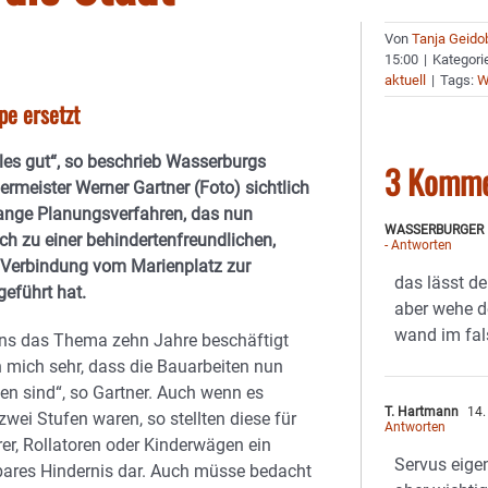
Von
Tanja Geido
15:00
|
Kategori
aktuell
|
Tags:
W
pe ersetzt
lles gut“, so beschrieb Wasserburgs
3 Komme
ermeister Werner Gartner (Foto) sichtlich
lange Planungsverfahren, das nun
WASSERBURGER
ch zu einer behindertenfreundlichen,
- Antworten
n Verbindung vom Marienplatz zur
das lässt d
eführt hat.
aber wehe de
wand im fal
s das Thema zehn Jahre beschäftigt
ch mich sehr, dass die Bauarbeiten nun
n sind“, so Gartner. Auch wenn es
T. Hartmann
14.
zwei Stufen waren, so stellten diese für
Antworten
rer, Rollatoren oder Kinderwägen ein
Servus eigen
ares Hindernis dar. Auch müsse bedacht