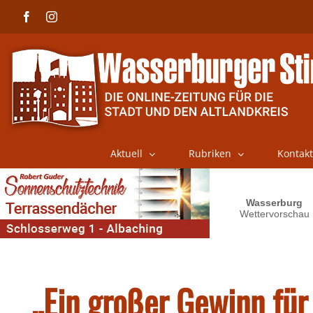
Skip
Facebook
Instagram
to
content
Aktuell
Rubriken
Kontakt
„Ein großer Gewinn für