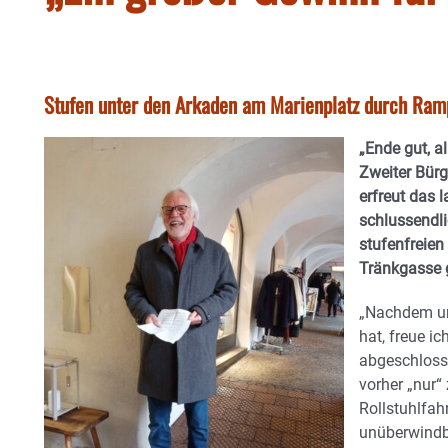
Stufen unter den Arkaden am Marienplatz durch Ram
„Ende gut, a
Zweiter Bürg
erfreut das 
schlussendli
stufenfreie
Tränkgasse g
„Nachdem un
hat, freue i
abgeschlosse
vorher „nur“ 
Rollstuhlfah
unüberwindb