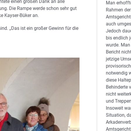
htete einen großen Dank an alle
Man erhofft
tzung. Die Rampe werde schon sehr gut
Rahmen der 
ke Kayser-Büker an.
Amtsgericht
auch umgese
nd. „Das ist ein großer Gewinn für die
Jedoch daue
bis endlich 
wurde. Man 
Bericht nich
jetzige Ums
provisorisch
notwendig w
diese Halte
Behinderte 
nicht weit
und Treppen
Insoweit war
Situation, d
Arkadenver
Amtsgericht