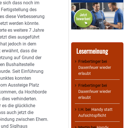
e sich dass noch im
Fertigstellung des
es diese Verbesserung
tzt werden könnte.
rte es weitere 7 Jahre
jetzt dies ausgeführt
hat jedoch in dem
Lesermeinung
t erwähnt, dass die
etzung auf Grund der
Friebertinger
bei
en Bushaltestelle
Daxenfeuer wieder
urde. Seit Einführung
erlaubt
punktes konnten
vom Aussteige Platz
Friebertinger
bei
Daxenfeuer wieder
erkommen, da Hochborde
erlaubt
 dies verhinderten.
 es die glückliche
I.H.
bei
Handy statt
ass auch jetzt die
Aufsichtspflicht
bindung zwischen Ehem.
 und Siglhaus
Martin
bei
Handy