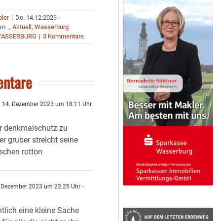
bler
|
Do. 14.12.2023 -
en:
.
,
Aktuell
,
Wasserburg
ASSERBURG
|
3 Kommentare
ntare
14. Dezember 2023 um 18:11 Uhr
er denkmalschutz zu
r gruber streicht seine
schen rotton
 Dezember 2023 um 22:25 Uhr
-
tlich eine kleine Sache