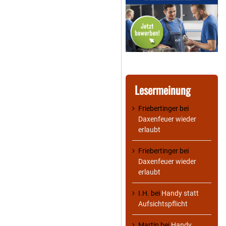
Lesermeinung
Friebertinger
bei
Daxenfeuer wieder
erlaubt
Friebertinger
bei
Daxenfeuer wieder
erlaubt
I.H.
bei
Handy statt
Aufsichtspflicht
Martin
bei
Handy