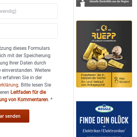
tzung dieses Formulars
sich mit der Speicherung
ung Ihrer Daten durch
 einverstanden. Weitere
 erfahren Sie in der
rklärung.
Bitte lesen Sie
seren
Leitfaden für die
hung von Kommentaren
.
*