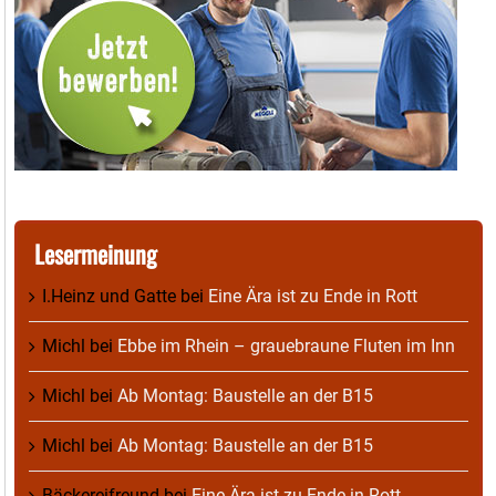
Lesermeinung
I.Heinz und Gatte
bei
Eine Ära ist zu Ende in Rott
Michl
bei
Ebbe im Rhein – grauebraune Fluten im Inn
Michl
bei
Ab Montag: Baustelle an der B15
Michl
bei
Ab Montag: Baustelle an der B15
Bäckereifreund
bei
Eine Ära ist zu Ende in Rott