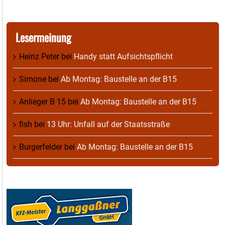
Lesermeinung
Heinz Peter
bei
Handy statt Aufsichtspflicht
Simone
bei
Ab Montag: Baustelle an der B15
Anlieger B 15
bei
Ab Montag: Baustelle an der B15
fish
bei
13 Uhr: Unfall auf der Staatsstraße
Burgerfelder
bei
Ab Montag: Baustelle an der B15