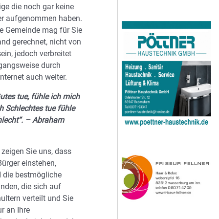
ige die noch gar keine
er aufgenommen haben.
ne Gemeinde mag für Sie
and gerechnet, nicht von
in, jedoch verbreitet
gangsweise durch
nternet auch weiter.
tes tue, fühle ich mich
h Schlechtes tue fühle
hlecht“. – Abraham
 zeigen Sie uns, dass
 Bürger einstehen,
ie bestmögliche
nden, die sich auf
ltern verteilt und Sie
ur an Ihre