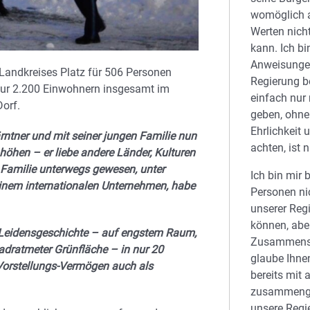
womöglich 
Werten nich
kann. Ich bi
Anweisunge
 Landkreises Platz für 506 Personen
Regierung b
nur 2.200 Einwohnern insgesamt im
einfach nur
orf.
geben, ohne
Ehrlichkeit 
Kärntner und mit seiner jungen Familie nun
achten, ist n
höhen – er liebe andere Länder, Kulturen
 Familie unterwegs gewesen, unter
Ich bin mir 
 einem internationalen Unternehmen, habe
Personen ni
unserer Reg
können, aber
 Leidensgeschichte – auf engstem Raum,
Zusammensc
adratmeter Grünfläche – in nur 20
glaube Ihne
Vorstellungs-Vermögen auch als
bereits mit
zusammenge
unsere Regi