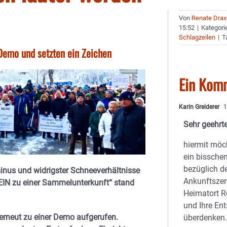
Von
Renate Drax
15:52
|
Kategori
Schlagzeilen
|
T
 Demo und setzten ein Zeichen
Ein Kom
Karin Greiderer
1
Sehr geehrte
hiermit möch
ein bisschen
bezüglich d
minus und widrigster Schneeverhältnisse
Ankunftsze
EIN zu einer Sammelunterkunft“ stand
Heimatort R
und Ihre En
erneut zu einer Demo aufgerufen.
überdenken