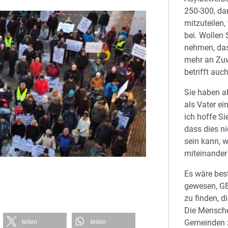
250-300, da
mitzuteilen,
bei. Wollen 
nehmen, das
mehr an Zu
betrifft auc
Sie haben al
als Vater ei
ich hoffe Si
dass dies ni
sein kann, w
miteinander
Es wäre be
gewesen, G
zu finden, d
Die Mensche
Gemeinden zu
teilen
teilen