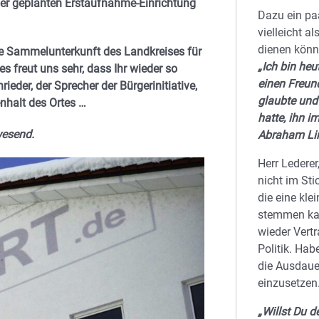
der geplanten Erstaufnahme-Einrichtung
Dazu ein paa
vielleicht al
dienen könn
ese Sammelunterkunft des Landkreises für
„Ich bin heut
s freut uns sehr, dass Ihr wieder so
einen Freund
eder, der Sprecher der Bürgerinitiative,
glaubte und
nhalt des Ortes …
hatte, ihn i
wesend.
Abraham Li
Herr Lederer
nicht im Sti
die eine kle
stemmen ka
wieder Vertr
Politik. Hab
die Ausdauer
einzusetzen
„Willst Du d