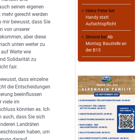
auch seinen eigenen
Heinz Peter
bei
t mehr gerecht werden
Handy statt
n mir bewusst, dass Sie
Aufsichtspflicht
n von unserer
ekommen, aber diese
Simone
bei
Ab
Montag: Baustelle an
 nach unten weiter zu
der B15
 auf Werte wie
und Solidarität zu
icht fair.
bewusst, dass einzelne
cht die Entscheidungen
ierung beeinflussen
 viele im
hluss könnten es. Ich
n auch, dass Sie sich
 anderen Landräten
schlossen haben, um
erung darauf