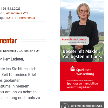
|
Di. 5.12.2023 -
en:
.
,
Altlandkreis WS
,
ags:
ROTT
|
1 Kommentar
mentar
8. Dezember 2023 um 8:44 Uhr
r Herr Lederer,
te ich Sie bitten, sich
 Zeit für meinen Brief
es geplanten
ntrums in meinem
ott am Inn zu nehmen
tscheidung nochmals zu
.