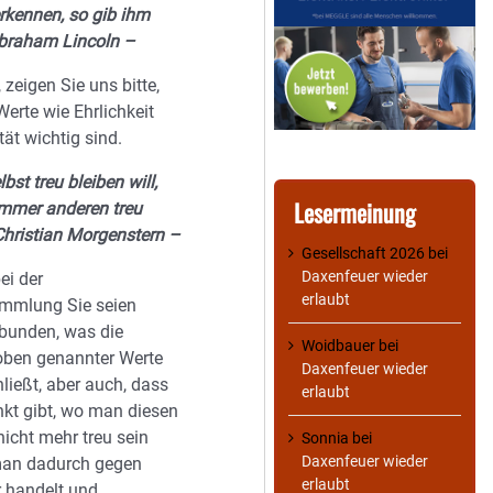
kennen, so gib ihm
braham Lincoln –
, zeigen Sie uns bitte,
erte wie Ehrlichkeit
tät wichtig sind.
bst treu bleiben will,
Lesermeinung
immer anderen treu
 Christian Morgenstern –
Gesellschaft 2026
bei
Daxenfeuer wieder
ei der
erlaubt
mmlung Sie seien
bunden, was die
Woidbauer
bei
oben genannter Werte
Daxenfeuer wieder
ließt, aber auch, dass
erlaubt
nkt gibt, wo man diesen
icht mehr treu sein
Sonnia
bei
Daxenfeuer wieder
man dadurch gegen
erlaubt
r handelt und