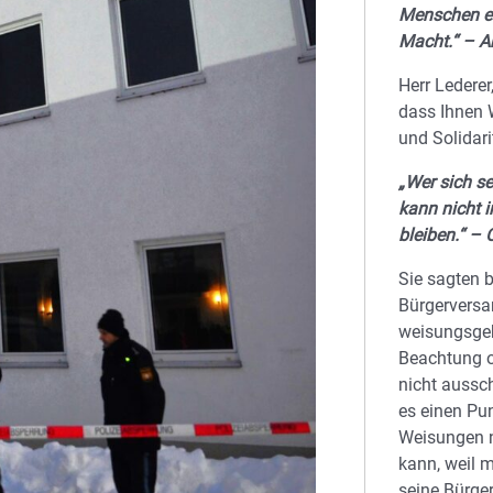
Menschen er
Macht.“ – A
Herr Lederer
dass Ihnen W
und Solidari
„Wer sich sel
kann nicht 
bleiben.“ –
Sie sagten b
Bürgerversa
weisungsge
Beachtung 
nicht aussch
es einen Pu
Weisungen n
kann, weil 
seine Bürge