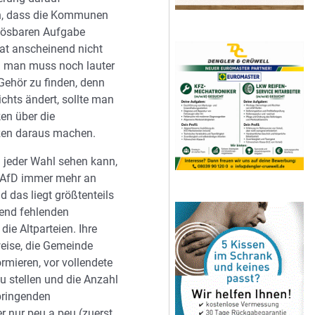
n, dass die Kommunen
nlösbaren Aufgabe
hat anscheinend nicht
d man muss noch lauter
ehör zu finden, denn
chts ändert, sollte man
en über die
en daraus machen.
 jeder Wahl sehen kann,
 AfD immer mehr an
 das liegt größtenteils
nd fehlenden
 die Altparteien. Ihre
eise, die Gemeinde
ormieren, vor vollendete
u stellen und die Anzahl
bringenden
r nur peu a peu (zuerst