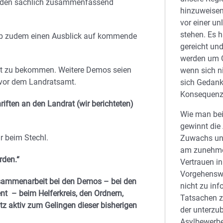
urden sachlich zusammenfassend
hinzuweise
vor einer u
stehen. Es 
ab zudem einen Ausblick auf kommende
gereicht un
werden um G
tt zu bekommen. Weitere Demos seien
wenn sich ni
 vor dem Landratsamt.
sich Gedank
Konsequenz
iften an den Landrat (wir berichteten)
Wie man bei
gewinnt die
r beim Stechl.
Zuwachs und
am zunehme
rden.“
Vertrauen in
Vorgehensw
 Zusammenarbeit bei den Demos – bei den
nicht zu inf
nt – beim Helferkreis, den Ordnern,
Tatsachen z
atz aktiv zum Gelingen dieser bisherigen
der unterzu
Asylbewerbe