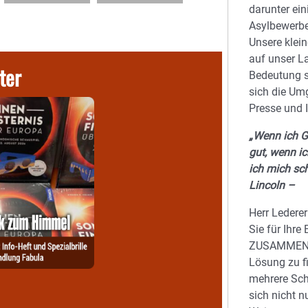
darunter ein
Asylbewerb
Unsere klei
auf unser L
ter
Bedeutung se
sich die Um
Presse und I
„Wenn ich Gu
gut, wenn ic
ich mich sc
Lincoln –
Herr Lederer
Sie für Ihre
ZUSAMMEN d
Lösung zu fi
mehrere Schu
sich nicht n