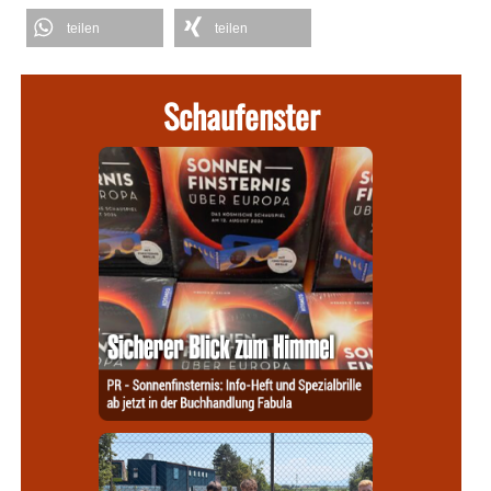
teilen
teilen
Schaufenster