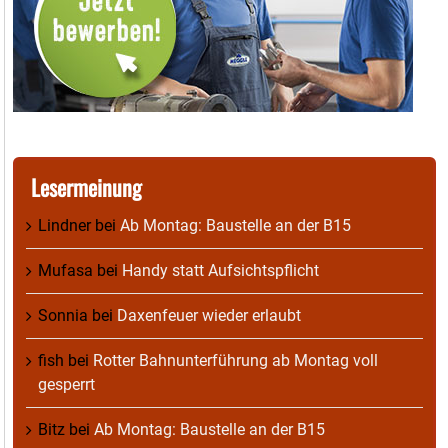
Lesermeinung
Lindner
bei
Ab Montag: Baustelle an der B15
Mufasa
bei
Handy statt Aufsichtspflicht
Sonnia
bei
Daxenfeuer wieder erlaubt
fish
bei
Rotter Bahnunterführung ab Montag voll
gesperrt
Bitz
bei
Ab Montag: Baustelle an der B15