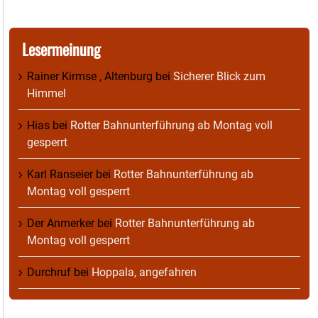
Lesermeinung
Rainer Kirmse , Altenburg
bei
Sicherer Blick zum
Himmel
Hias
bei
Rotter Bahnunterführung ab Montag voll
gesperrt
Karl Ranseier
bei
Rotter Bahnunterführung ab
Montag voll gesperrt
Der Anmerker
bei
Rotter Bahnunterführung ab
Montag voll gesperrt
Durchruf
bei
Hoppala, angefahren