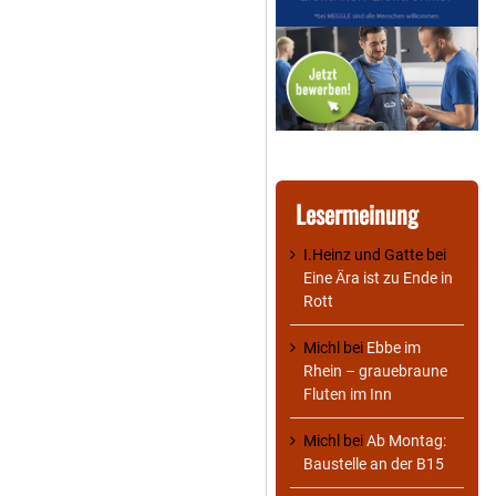
Lesermeinung
I.Heinz und Gatte
bei
Eine Ära ist zu Ende in
Rott
Michl
bei
Ebbe im
Rhein – grauebraune
Fluten im Inn
Michl
bei
Ab Montag:
Baustelle an der B15