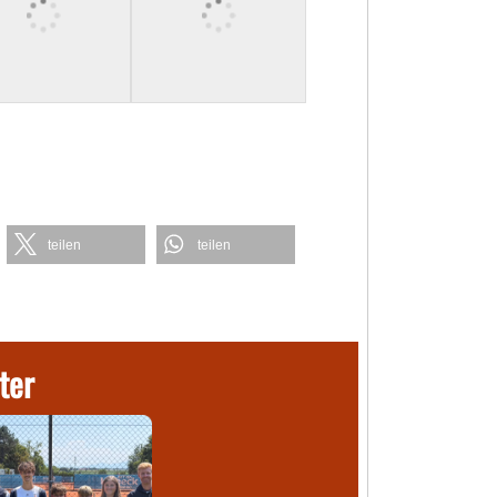
teilen
teilen
ter