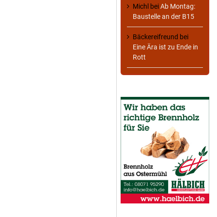
Michl
bei
Ab Montag:
Baustelle an der B15
Bäckereifreund
bei
Eine Ära ist zu Ende in
Rott