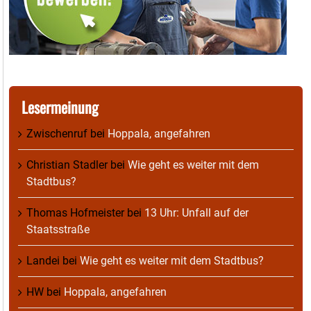
Lesermeinung
Zwischenruf
bei
Hoppala, angefahren
Christian Stadler
bei
Wie geht es weiter mit dem
Stadtbus?
Thomas Hofmeister
bei
13 Uhr: Unfall auf der
Staatsstraße
Landei
bei
Wie geht es weiter mit dem Stadtbus?
HW
bei
Hoppala, angefahren