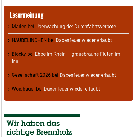
Lesermeinung
Marlen
bei
Überwachung der Durchfahrtsverbote
HAUBELINCHEN
bei
Daxenfeuer wieder erlaubt
Blocky
bei
Ebbe im Rhein – grauebraune Fluten im
Inn
Gesellschaft 2026
bei
Daxenfeuer wieder erlaubt
Woidbauer
bei
Daxenfeuer wieder erlaubt