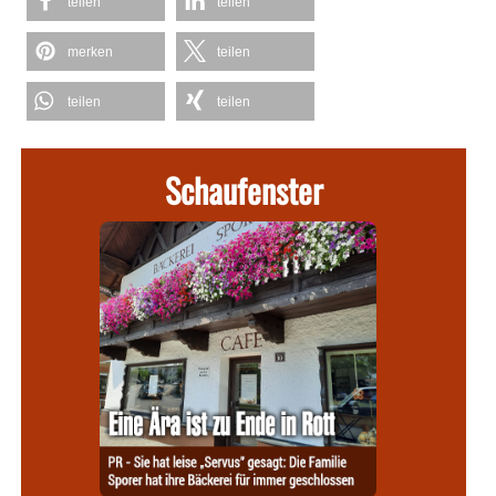
teilen
teilen
merken
teilen
teilen
teilen
Schaufenster