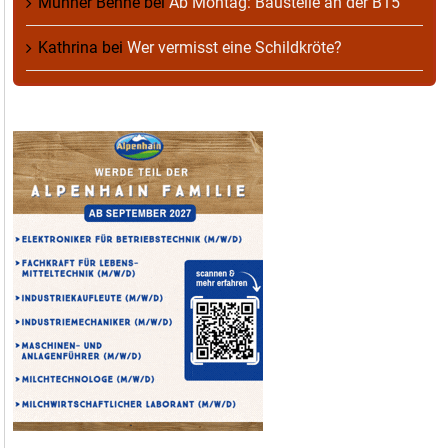
Munner Benne
bei
Ab Montag: Baustelle an der B15
Kathrina
bei
Wer vermisst eine Schildkröte?