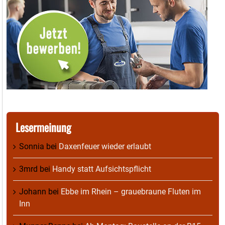
Lesermeinung
Sonnia
bei
Daxenfeuer wieder erlaubt
3mrd
bei
Handy statt Aufsichtspflicht
Johann
bei
Ebbe im Rhein – grauebraune Fluten im
Inn