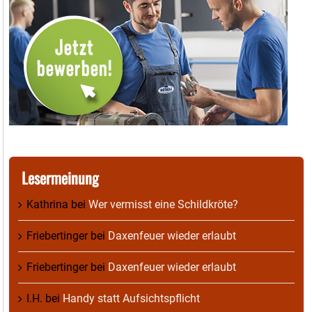
Lesermeinung
Kathrina
bei
Wer vermisst eine Schildkröte?
Friebertinger
bei
Daxenfeuer wieder erlaubt
Friebertinger
bei
Daxenfeuer wieder erlaubt
I.H.
bei
Handy statt Aufsichtspflicht