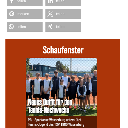
teilen
teilen
merken
teilen
teilen
teilen
Schaufenster