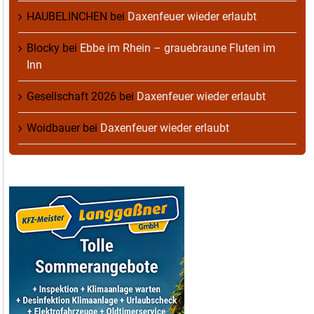
HAUBELINCHEN
bei
Daxenfeuer wieder erlaubt
Blocky
bei
Ebbe im Rhein – grauebraune Fluten im
Inn
Gesellschaft 2026
bei
Daxenfeuer wieder erlaubt
Woidbauer
bei
Daxenfeuer wieder erlaubt