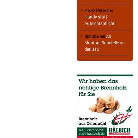
Heinz Peter
bei
Handy statt
Aufsichtspflicht
Simone
bei
Ab
Montag: Baustelle an
der B15