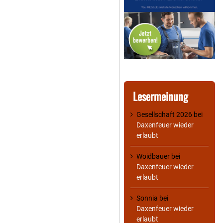
Lesermeinung
Gesellschaft 2026
bei
Daxenfeuer wieder
erlaubt
Woidbauer
bei
Daxenfeuer wieder
erlaubt
Sonnia
bei
Daxenfeuer wieder
erlaubt