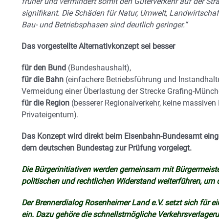
früher und vermindert somit den Güterverkehr auf der Str
signifikant. Die Schäden für Natur, Umwelt, Landwirtsch
Bau- und Betriebsphasen sind deutlich geringer.“
Das vorgestellte Alternativkonzept sei besser
für den Bund
(Bundeshaushalt),
für die Bahn
(einfachere Betriebsführung und Instandhalt
Vermeidung einer Überlastung der Strecke Grafing-Münc
für die Region
(besserer Regionalverkehr, keine massiven 
Privateigentum).
Das Konzept wird direkt beim Eisenbahn-Bundesamt eing
dem deutschen Bundestag zur Prüfung vorgelegt.
Die Bürgerinitiativen werden gemeinsam mit Bürgermeiste
politischen und rechtlichen Widerstand weiterführen, um d
Der Brennerdialog Rosenheimer Land e.V. setzt sich für ein
ein. Dazu gehöre die schnellstmögliche Verkehrsverlageru