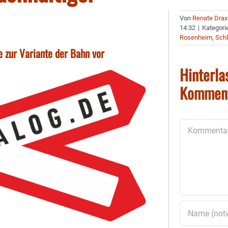
Von
Renate Drax
14:32
|
Kategori
Rosenheim
,
Schl
ve zur Variante der Bahn vor
Hinterla
Kommen
Kommentar