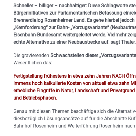
Schneller – billiger – nachhaltiger: Diese Schlagworte steh
Bürgerinitiativen zur Parlamentarischen Befassung einre
Brennerdialog Rosenheimer Land. Es gehe hierbei jedoch
„Kernforderung“ zur Bahn- „Vorzugsvariante“ (Neubautrass
Eisenbahn-Bundesamt weitergeleitet werde. Vielmehr zeige 
echte Alternative zu einer Neubaustrecke auf, sagt Thaler.
Die gravierenden
Schwachstellen dieser „Vorzugsvariante
Wesentlichen das:
Fertigstellung frühestens in etwa zehn Jahren NACH Öffn
immens hoch kalkulierte Kosten von aktuell etwa zehn Mil
erhebliche Eingriffe in Natur, Landschaft und Privatgru
und Betriebsphasen.
Genau mit diesen Themen beschäftige sich die Alternativ-
diesbezüglich Lösungsansätze auf für die Abschnitte K
Bahnhof Rosenheim und Weiterführung Rosenheim nach