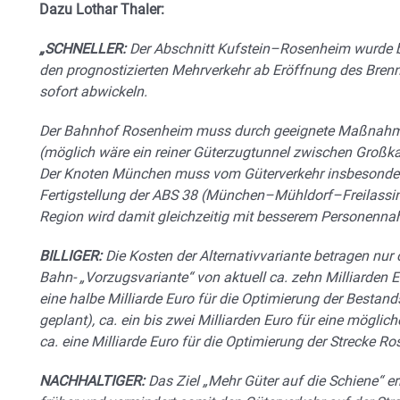
Dazu Lothar Thaler:
„SCHNELLER:
Der Abschnitt Kufstein–Rosenheim wurde be
den prognostizierten Mehrverkehr ab Eröffnung des Brenn
sofort abwickeln.
Der Bahnhof Rosenheim muss durch geeignete Maßnahmen
(möglich wäre ein reiner Güterzugtunnel zwischen Großk
Der Knoten München muss vom Güterverkehr insbesonder
Fertigstellung der ABS 38 (München–Mühldorf–Freilassin
Region wird damit gleichzeitig mit besserem Personennah
BILLIGER:
Die Kosten der Alternativvariante betragen nur c
Bahn- „Vorzugsvariante“ von aktuell ca. zehn Milliarden 
eine halbe Milliarde Euro für die Optimierung der Besta
geplant), ca. ein bis zwei Milliarden Euro für eine mög
ca. eine Milliarde Euro für die Optimierung der Strecke 
NACHHALTIGER:
Das Ziel „Mehr Güter auf die Schiene“ er