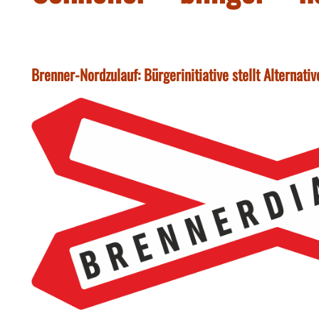
Brenner-Nordzulauf: Bürgerinitiative stellt Alternati