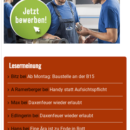
Lesermeinung
Bitz
bei
Ab Montag: Baustelle an der B15
A Ramerberger
bei
Handy statt Aufsichtspflicht
Max
bei
Daxenfeuer wieder erlaubt
Edlingerin
bei
Daxenfeuer wieder erlaubt
Hans
bei
Eine Ära ist zu Ende in Rott