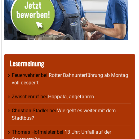
Lesermeinung
Feuerwehrler
bei
Rotter Bahnunterführung ab Montag
voll gesperrt
Zwischenruf
bei
Hoppala, angefahren
Christian Stadler
bei
Wie geht es weiter mit dem
Stadtbus?
Thomas Hofmeister
bei
13 Uhr: Unfall auf der