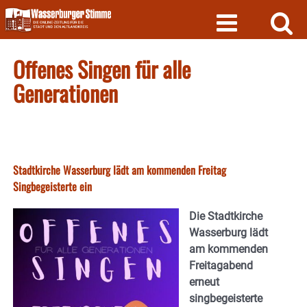
Skip
to
content
Offenes Singen für alle
Generationen
Stadtkirche Wasserburg lädt am kommenden Freitag
Singbegeisterte ein
Die Stadtkirche
Wasserburg lädt
am kommenden
Freitagabend
erneut
singbegeisterte