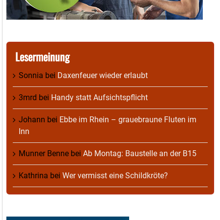
Lesermeinung
Sonnia
bei
Daxenfeuer wieder erlaubt
3mrd
bei
Handy statt Aufsichtspflicht
Johann
bei
Ebbe im Rhein – grauebraune Fluten im
Inn
Munner Benne
bei
Ab Montag: Baustelle an der B15
Kathrina
bei
Wer vermisst eine Schildkröte?