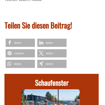
Teilen Sie diesen Beitrag!
teilen
teilen
merken
teilen
teilen
teilen
Schaufenster