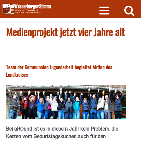
Skip
to
content
Medienprojekt jetzt vier Jahre alt
Team der Kommunalen Jugendarbeit begleitet Aktion des
Landkreises
Bei aROund ist es in diesem Jahr kein Problem, die
Kerzen vom Geburtstagskuchen auch für den