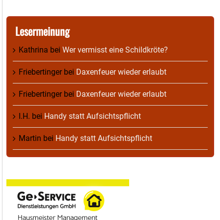
Lesermeinung
Kathrina
bei
Wer vermisst eine Schildkröte?
Friebertinger
bei
Daxenfeuer wieder erlaubt
Friebertinger
bei
Daxenfeuer wieder erlaubt
I.H.
bei
Handy statt Aufsichtspflicht
Martin
bei
Handy statt Aufsichtspflicht