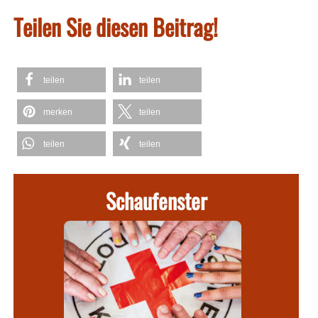
Teilen Sie diesen Beitrag!
teilen
teilen
merken
teilen
teilen
teilen
Schaufenster