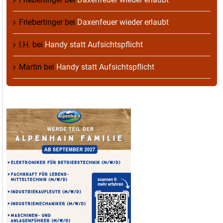
Friebertinger
bei
Daxenfeuer wieder erlaubt
I.H.
bei
Handy statt Aufsichtspflicht
Martin
bei
Handy statt Aufsichtspflicht