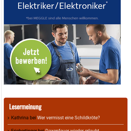
Lesermeinung
Kathrina
bei
Wer vermisst eine Schildkröte?
Friebertinger
bei
Daxenfeuer wieder erlaubt