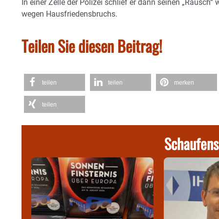
In einer Zelle der Polizei schlief er dann seinen „Rausch“ w
wegen Hausfriedensbruchs.
Teilen Sie diesen Beitrag!
teilen
teilen
merken
teilen
Schaufens