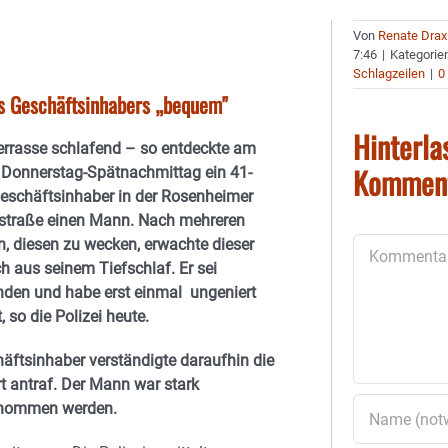
Von
Renate Drax
7:46
|
Kategorie
Schlagzeilen
|
0
es Geschäftsinhabers „bequem"
Hinterla
errasse schlafend – so entdeckte am
Kommen
 Donnerstag-Spätnachmittag ein 41-
Geschäftsinhaber in der Rosenheimer
rstraße einen Mann. Nach mehreren
, diesen zu wecken, erwachte dieser
Kommentar
ch aus seinem Tiefschlaf. Er sei
den und habe erst einmal ungeniert
t, so die Polizei heute.
äftsinhaber verständigte daraufhin die
rt antraf. Der Mann war stark
genommen werden.