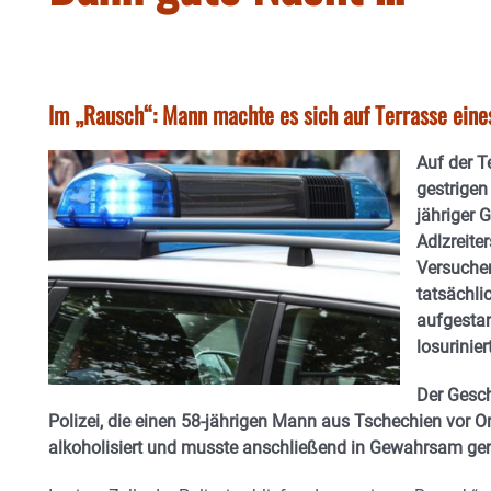
Im „Rausch“: Mann machte es sich auf Terrasse ein
Auf der T
gestrigen
jähriger 
Adlzreite
Versuchen
tatsächli
aufgestan
losurinier
Der Gesch
Polizei, die einen 58-jährigen Mann aus Tschechien vor O
alkoholisiert und musste anschließend in Gewahrsam 