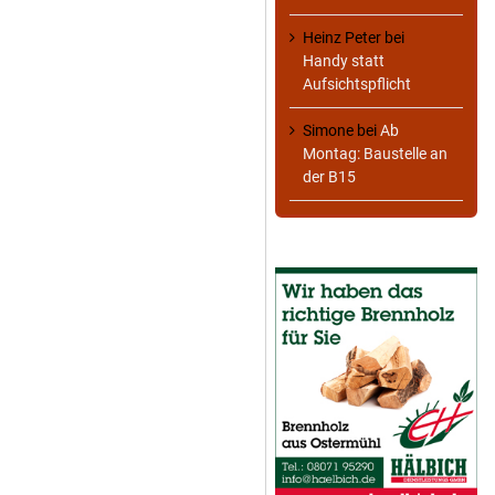
Heinz Peter
bei
Handy statt
Aufsichtspflicht
Simone
bei
Ab
Montag: Baustelle an
der B15