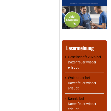
Lesermeinung
Gesellschaft 2026
bei
Daxenfeuer wieder
erlaubt
Woidbauer
bei
Daxenfeuer wieder
erlaubt
Sonnia
bei
Daxenfeuer wieder
erlaubt