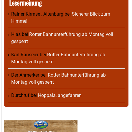
Lesermeinung
Rainer Kirmse , Altenburg
bei
Sicherer Blick zum
Himmel
Hias
bei
Rotter Bahnunterführung ab Montag voll
gesperrt
Karl Ranseier
bei
Rotter Bahnunterführung ab
Montag voll gesperrt
Der Anmerker
bei
Rotter Bahnunterführung ab
Montag voll gesperrt
Durchruf
bei
Hoppala, angefahren