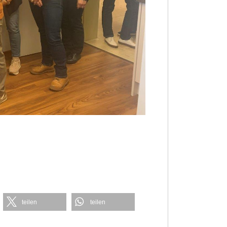
teilen
teilen