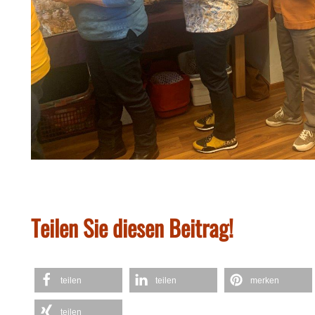
Teilen Sie diesen Beitrag!
teilen
teilen
merken
teilen