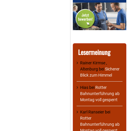
Lesermeinung
Rainer Kirmse ,
Altenburg
bei
Sicherer
Blick zum Himmel
Hias
bei
Rotter
Bahnunterführung ab
Montag voll gesperrt
Karl Ranseier
bei
Rotter
Bahnunterführung ab
Montag voll gesperrt