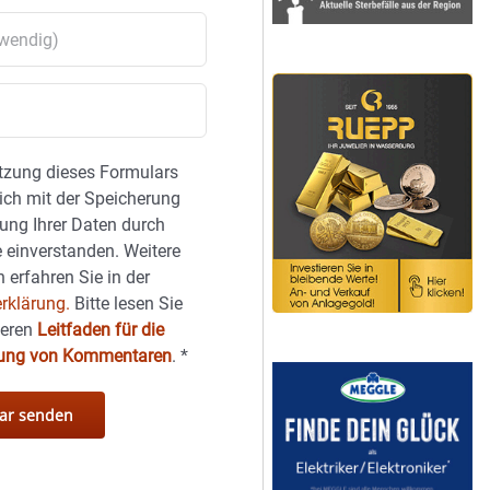
tzung dieses Formulars
sich mit der Speicherung
ung Ihrer Daten durch
 einverstanden. Weitere
 erfahren Sie in der
rklärung.
Bitte lesen Sie
seren
Leitfaden für die
hung von Kommentaren
.
*