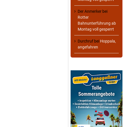
Der Anmerker
bei
Rotter
Bahnunterführung ab
Montag voll gesperrt
Durchruf
bei
Hoppala,
angefahren