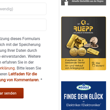
tzung dieses Formulars
sich mit der Speicherung
ung Ihrer Daten durch
 einverstanden. Weitere
 erfahren Sie in der
rklärung.
Bitte lesen Sie
seren
Leitfaden für die
hung von Kommentaren
.
*