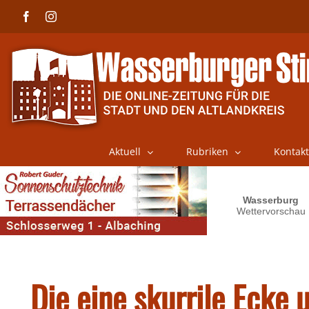
Skip
Facebook
Instagram
to
content
Aktuell
Rubriken
Kontakt
Die eine skurrile Ecke