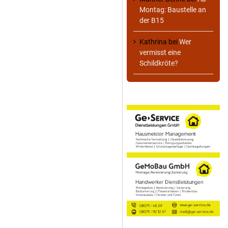
Montag: Baustelle an
der B15
Kathrina
bei
Wer
vermisst eine
Schildkröte?