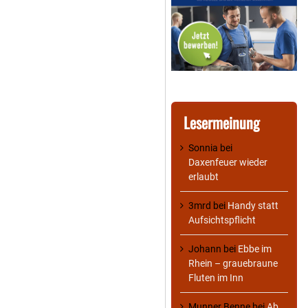
Lesermeinung
Sonnia
bei
Daxenfeuer wieder
erlaubt
3mrd
bei
Handy statt
Aufsichtspflicht
Johann
bei
Ebbe im
Rhein – grauebraune
Fluten im Inn
Munner Benne
bei
Ab