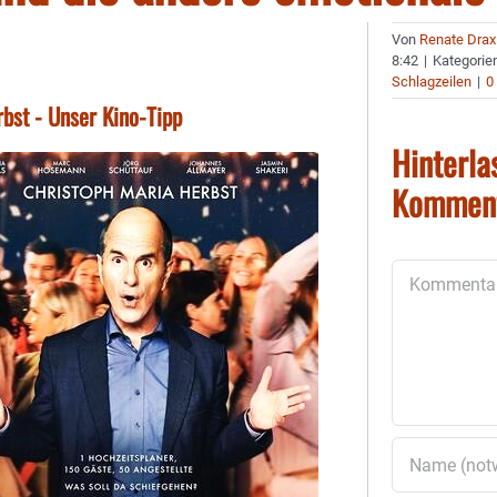
Von
Renate Drax
8:42
|
Kategorie
Schlagzeilen
|
0
rbst - Unser Kino-Tipp
Hinterla
Kommen
Kommentar