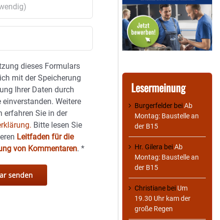
tzung dieses Formulars
sich mit der Speicherung
Lesermeinung
ung Ihrer Daten durch
 einverstanden. Weitere
Burgerfelder
bei
Ab
 erfahren Sie in der
Montag: Baustelle an
rklärung.
Bitte lesen Sie
der B15
seren
Leitfaden für die
Hr. Gilera
bei
Ab
hung von Kommentaren
.
*
Montag: Baustelle an
der B15
Christiane
bei
Um
19.30 Uhr kam der
große Regen