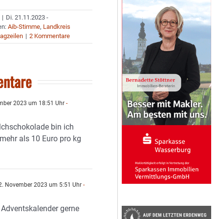
|
Di. 21.11.2023 -
en:
Aib-Stimme
,
Landkreis
agzeilen
|
2 Kommentare
ntare
mber 2023 um 18:51 Uhr
-
lchschokolade bin ich
 mehr als 10 Euro pro kg
. November 2023 um 5:51 Uhr
-
 Adventskalender gerne