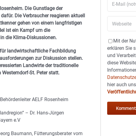
 Rosenheim. Die Gunstlage der
afür. Die Verbraucher reagieren aktuell
ktkenner gehen von einem langfristigen
el ist ein Kampf um die
in die Klima-Diskussionen.
Mit der Nu
erklären Sie 
ür landwirtschaftliche Fachbildung
und Verarbeit
ausforderungen zur Diskussion stellen.
diese Website
ressierten Landwirte der traditionelle
Informationen
Westerndorf-St. Peter statt.
Datenschutze
hier auch un
Veröffentlic
, Behördenleiter AELF Rosenheim
nlandregion“ – Dr. Hans-Jürgen
Bayern e.V
 Georg Baumann, Fütterungsberater vom