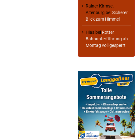
Rainer Kirmse ,
Altenburg
bei
Sicherer
Blick zum Himmel
Hias
bei
Rotter
Bahnunterführung ab
Montag voll gesperrt