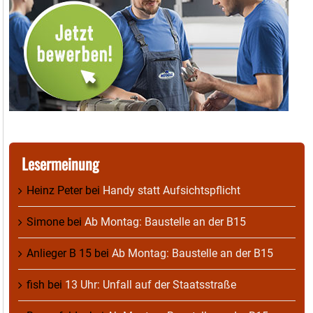
Lesermeinung
Heinz Peter
bei
Handy statt Aufsichtspflicht
Simone
bei
Ab Montag: Baustelle an der B15
Anlieger B 15
bei
Ab Montag: Baustelle an der B15
fish
bei
13 Uhr: Unfall auf der Staatsstraße