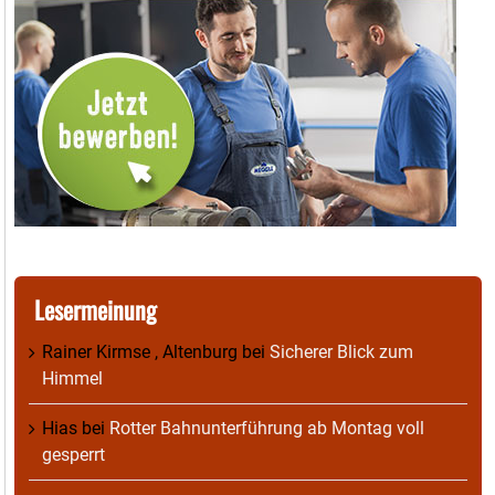
Lesermeinung
Rainer Kirmse , Altenburg
bei
Sicherer Blick zum
Himmel
Hias
bei
Rotter Bahnunterführung ab Montag voll
gesperrt