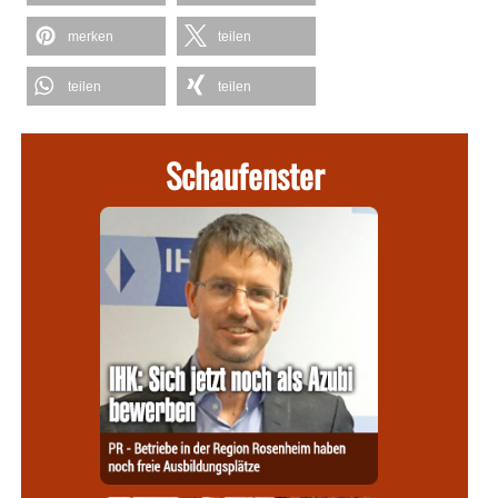
merken
teilen
teilen
teilen
Schaufenster