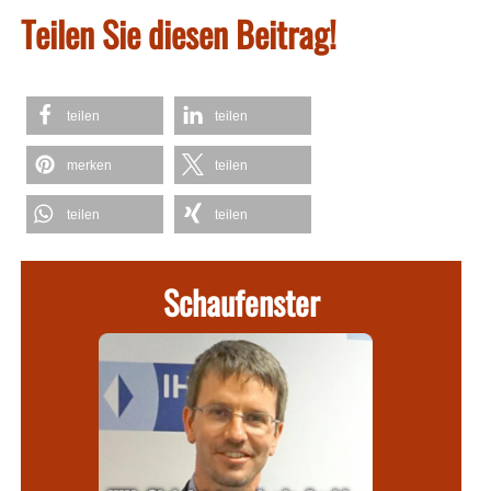
Teilen Sie diesen Beitrag!
teilen
teilen
merken
teilen
teilen
teilen
Schaufenster