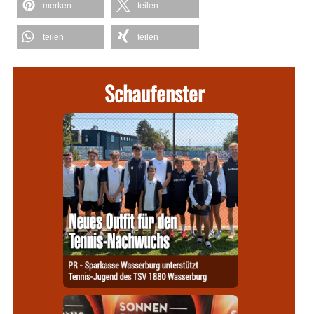
merken
teilen
teilen
teilen
Schaufenster