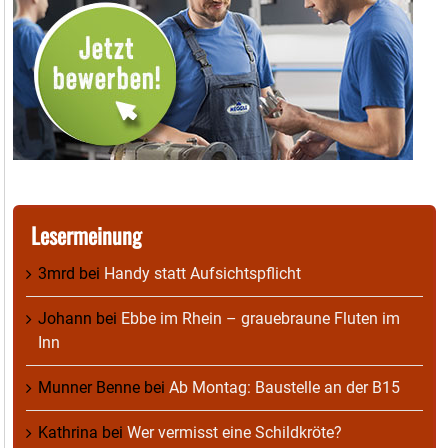
Lesermeinung
3mrd
bei
Handy statt Aufsichtspflicht
Johann
bei
Ebbe im Rhein – grauebraune Fluten im
Inn
Munner Benne
bei
Ab Montag: Baustelle an der B15
Kathrina
bei
Wer vermisst eine Schildkröte?