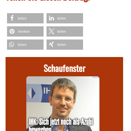
teilen
teilen
merken
teilen
teilen
teilen
Schaufenster