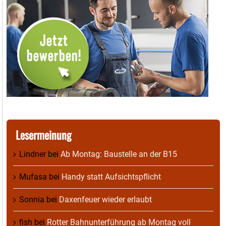
Lesermeinung
Lindner
bei
Ab Montag: Baustelle an der B15
Mufasa
bei
Handy statt Aufsichtspflicht
Sonnia
bei
Daxenfeuer wieder erlaubt
fish
bei
Rotter Bahnunterführung ab Montag voll