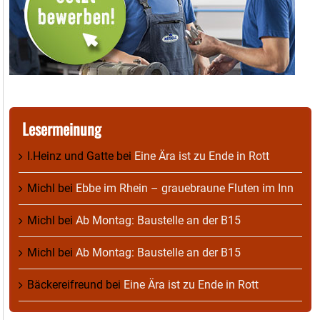
Lesermeinung
I.Heinz und Gatte
bei
Eine Ära ist zu Ende in Rott
Michl
bei
Ebbe im Rhein – grauebraune Fluten im Inn
Michl
bei
Ab Montag: Baustelle an der B15
Michl
bei
Ab Montag: Baustelle an der B15
Bäckereifreund
bei
Eine Ära ist zu Ende in Rott