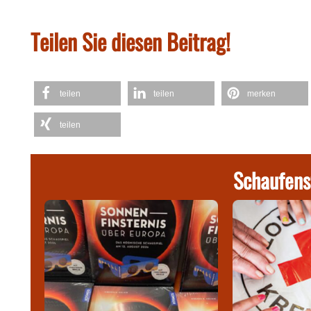
Teilen Sie diesen Beitrag!
teilen
teilen
merken
teilen
Schaufens