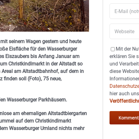
r mit seinem Wagen gestern und heute
Mit der Nu
roße Eisfläche für den Wasserburger
erklären Sie 
des Eiszaubers bis Anfang Januar am
und Verarbeit
um Christkindlmarkt in der Altstadt so
diese Website
m Areal am Altstadtbahnhof, auf dem in
Informationen
finden soll (Foto), 75 neue,
Datenschutze
hier auch un
 den Wasserburger Parkhäusern.
Veröffentlic
enlose am ehemaligen Altstadtbiergarten
ummel auf dem Christkindlmarkt
 dem Wasserburger Umland nichts mehr