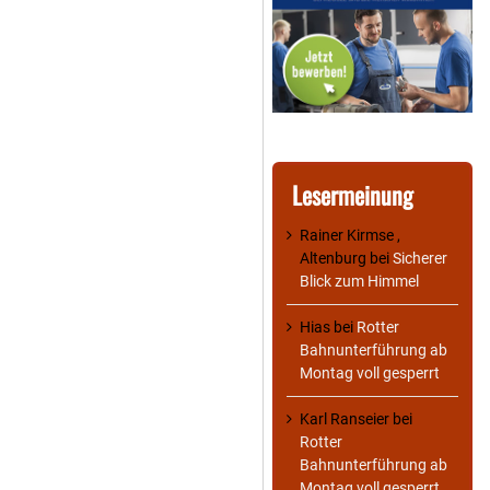
Lesermeinung
Rainer Kirmse ,
Altenburg
bei
Sicherer
Blick zum Himmel
Hias
bei
Rotter
Bahnunterführung ab
Montag voll gesperrt
Karl Ranseier
bei
Rotter
Bahnunterführung ab
Montag voll gesperrt