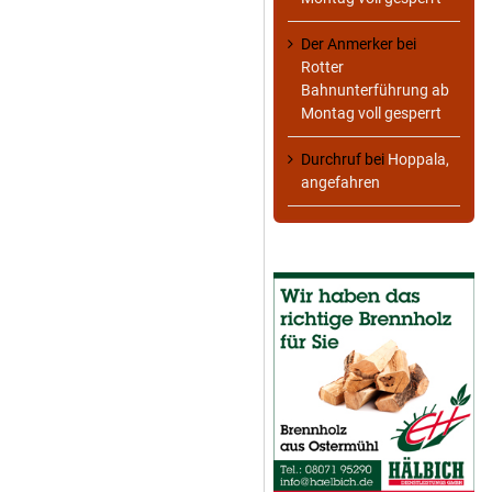
Der Anmerker
bei
Rotter
Bahnunterführung ab
Montag voll gesperrt
Durchruf
bei
Hoppala,
angefahren