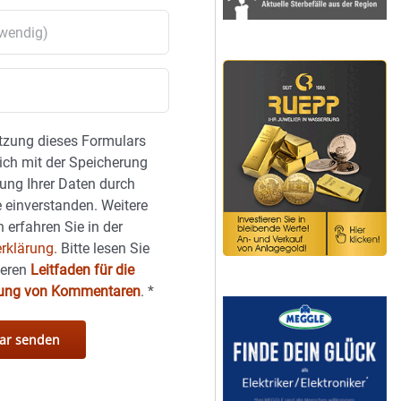
tzung dieses Formulars
sich mit der Speicherung
ung Ihrer Daten durch
 einverstanden. Weitere
 erfahren Sie in der
rklärung.
Bitte lesen Sie
seren
Leitfaden für die
hung von Kommentaren
.
*