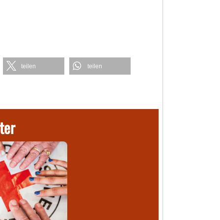
teilen
teilen
ter