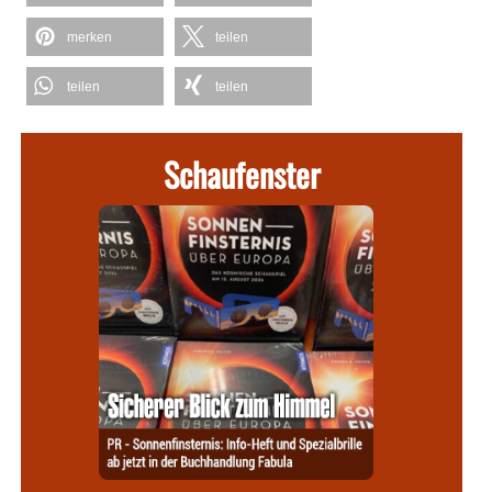
merken
teilen
teilen
teilen
Schaufenster