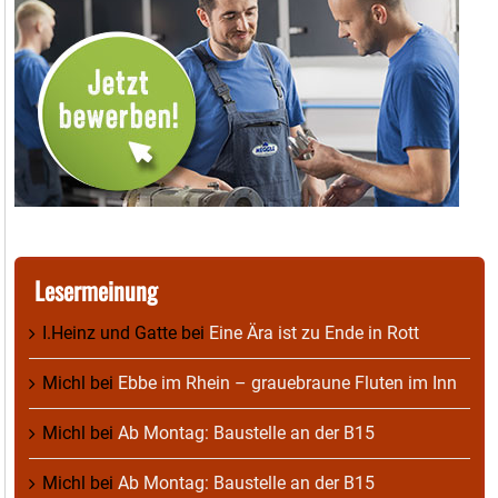
Lesermeinung
I.Heinz und Gatte
bei
Eine Ära ist zu Ende in Rott
Michl
bei
Ebbe im Rhein – grauebraune Fluten im Inn
Michl
bei
Ab Montag: Baustelle an der B15
Michl
bei
Ab Montag: Baustelle an der B15