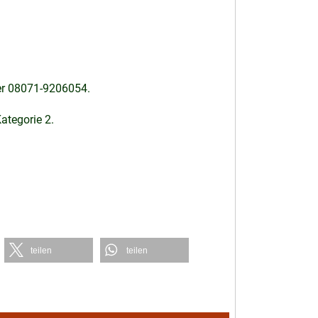
er 08071-9206054.
Kategorie 2.
teilen
teilen