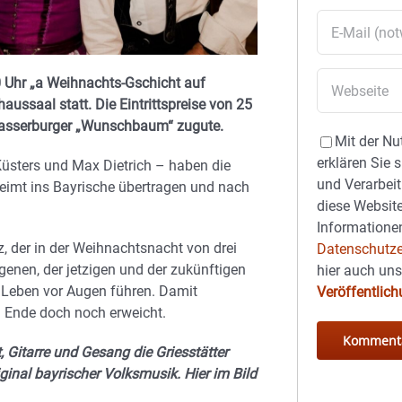
 Uhr „a Weihnachts-Gschicht auf
ussaal statt. Die Eintrittspreise von 25
asserburger „Wunschbaum“ zugute.
Mit der Nu
erklären Sie 
üsters und Max Dietrich – haben die
und Verarbeit
eimt ins Bayrische übertragen und nach
diese Website
Informationen
z, der in der Weihnachtsnacht von drei
Datenschutze
genen, der jetzigen und der zukünftigen
hier auch un
 Leben vor Augen führen. Damit
Veröffentlic
m Ende doch noch erweicht.
 Gitarre und Gesang die Griesstätter
inal bayrischer Volksmusik. Hier im Bild