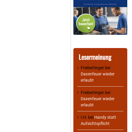
Lesermeinung
Friebertinger
bei
Daxenfeuer wieder
erlaubt
Friebertinger
bei
Daxenfeuer wieder
erlaubt
I.H.
bei
Handy statt
Aufsichtspflicht