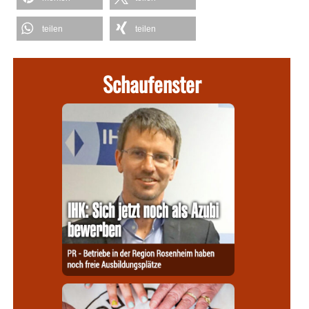
teilen
teilen
Schaufenster