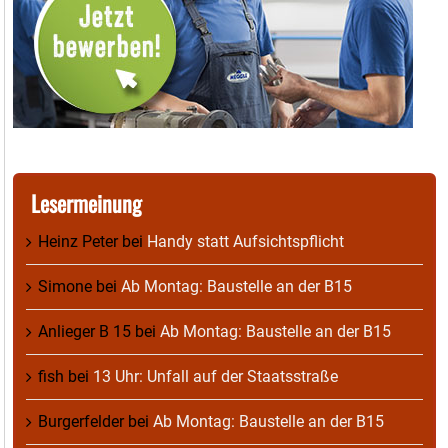
Lesermeinung
Heinz Peter
bei
Handy statt Aufsichtspflicht
Simone
bei
Ab Montag: Baustelle an der B15
Anlieger B 15
bei
Ab Montag: Baustelle an der B15
fish
bei
13 Uhr: Unfall auf der Staatsstraße
Burgerfelder
bei
Ab Montag: Baustelle an der B15